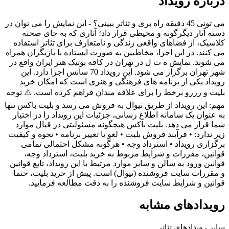
درباره رویداد
می تونی 45 دقیقه راه بری و تئاتر ببینی؟ - این نمایش را می توان در
دسته آثار دیگرگونه و محیطی قرار داد؛ آثاری که به جای صحنه
کلاسیک، از فضاهای واقعی زندگی و نامتعارف برای تئاتر استفاده
می کنند. در این اجرا، مخاطبین به صورت ایستاده با بازیگران همراه
می شوند. نمایش ه ت ل در تهران در کافه بوتیک هنر ایران واقع در
شهر تهران برگزار می شود. این رویداد 70 سانس اجرا دارد. این
رویداد یکی از برنامه های فرهنگی و هنری است که امکان خرید
بلیت و رزرو برخط را برای علاقه مندان فراهم کرده است. ⚠️ توجه
مهم: این رویداد از طریق تیوال به فروش می رسد و بلیت باکس تنها
به عنوان یک سامانه اطلاع رسانی، جزئیات این رویداد را در اختیار
شما قرار می دهد. بلیت باکس هیچگونه مسئولیتی در قبال موارد
زیر ندارد: • فرآیند فروش بلیت • لغو یا تغییر برنامه • نحوه و کیفیت
برگزاری رویداد • استرداد وجه • هرگونه مشکل احتمالی تمامی
قوانین، مقررات و شرایط مربوط به خرید بلیت، استرداد وجه،
قوانین ورود به سالن و سایر موارد مرتبط با این رویداد، تابع قوانین
و مقررات سایت فروشنده (تیوال) است. پیش از خرید بلیت، حتما
قوانین و شرایط سایت فروشنده را به دقت مطالعه فرمایید.
رویدادهای مشابه
سایر رویدادهای
تئاتر