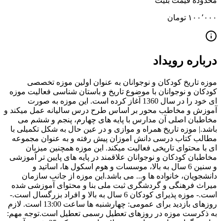
محدوده قیمت بلیت
۱۰۰٬۰۰۰ تومان
درباره رویداد
موزه تاریخ کودکان و نوجوانان به عنوان اولین موزه تخصصی
کودکان و نوجوانان با موضوع تاریخ و باستان شناسی فعالیت موزه
ای خود را در سال 1360 آغاز کرده است. این موزه به صورت
آموزش و مخاطب محور بر اساس طرح درس سالیانه عمل میکند و
مخاطبان اصلی آن مدارس با پایه های چهارم، پنجم و ششم می
باشد.| موزه تاریخ همراه و موازی و در عین حال به شکل تکمیلی با
مطالب کتاب درسی دانش اموزان پیش رفته و به عنوان مجموعه
ای با محتوای تاریخی فعالیت میکند. این موزه همچنین میزبان
مخاطبان کودکان و نوجوانان علاقمند در پایه های پایین تر آموزشی
و سنین 6 سال به بالا، موسسات و هوم اسکول ها، اساتید و
دانشجویان، خانواده ها و... می باشد.این موزه از جانب سازمان
میراث فرهنگی و گردشگری ثبت ملی بنا و محتوای آموزشی شده
است.- موزه پذیرای کودکان 6 سال به بالا و افراد بزرگسال است.-
روزهای بازدید برای عمومی: چهارشنبه ها ساعت 13:00 است. لازم
به ذکرست موزه در روزهای تعطیل رسمی تعطیل است.توجه مهم: