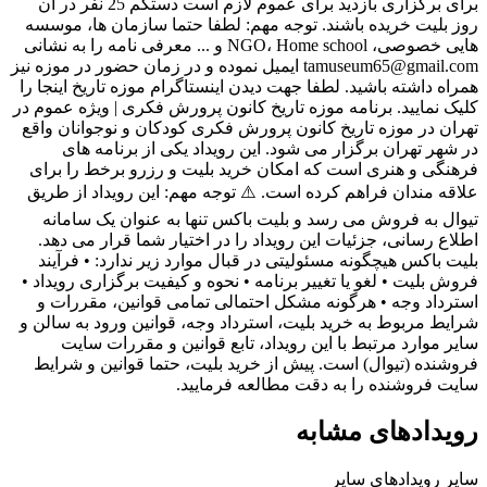
برای برگزاری بازدید برای عموم لازم است دستکم 25 نفر در آن
روز بلیت خریده باشند. توجه مهم: لطفا حتما سازمان ها، موسسه
هایی خصوصی، NGO، Home school و ... معرفی نامه را به نشانی
tamuseum65@gmail.com ایمیل نموده و در زمان حضور در موزه نیز
همراه داشته باشید. لطفا جهت دیدن اینستاگرام موزه تاریخ اینجا را
کلیک نمایید. برنامه موزه تاریخ کانون پرورش فکری | ویژه عموم در
تهران در موزه تاریخ کانون پرورش فکری کودکان و نوجوانان واقع
در شهر تهران برگزار می شود. این رویداد یکی از برنامه های
فرهنگی و هنری است که امکان خرید بلیت و رزرو برخط را برای
علاقه مندان فراهم کرده است. ⚠️ توجه مهم: این رویداد از طریق
تیوال به فروش می رسد و بلیت باکس تنها به عنوان یک سامانه
اطلاع رسانی، جزئیات این رویداد را در اختیار شما قرار می دهد.
بلیت باکس هیچگونه مسئولیتی در قبال موارد زیر ندارد: • فرآیند
فروش بلیت • لغو یا تغییر برنامه • نحوه و کیفیت برگزاری رویداد •
استرداد وجه • هرگونه مشکل احتمالی تمامی قوانین، مقررات و
شرایط مربوط به خرید بلیت، استرداد وجه، قوانین ورود به سالن و
سایر موارد مرتبط با این رویداد، تابع قوانین و مقررات سایت
فروشنده (تیوال) است. پیش از خرید بلیت، حتما قوانین و شرایط
سایت فروشنده را به دقت مطالعه فرمایید.
رویدادهای مشابه
سایر رویدادهای
سایر