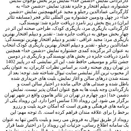
کارگردانی نمایش «دشمن خدا» نمایش برتر بخش نوجوان تندیس
جشنواره، دیپلم افتخار و جایزه نقدی: نمایش «دشمن خدا» به
کارگردانی عمادالدین رجبلو و مجید عراقیهمچنین نمایش «دشمن
خدا» در چهل ودومین جشنواره بین المللی تئاتر فجر (مسابقه تئاتر
ایران) در پنج بخش زیر نامزد دریافت جایزه شد: نویسندگی،
کارگردانی، بازیگری مرد، بازیگری کودک، طراحی صحنه این اثر در
چهار بخش موفق به دریافت جایزه شد: - تقدیر و دیپلم افتخار بهترین
بازیگری مرد: مجید عراقی - تقدیر و دیپلم افتخار بهترین نویسندگی:
عمادالدین رجبلو - تقدیر و دیپلم افتخار بهترین بازیگری کودک انتخاب
به عنوان اثر برگزیده کمدی جشنواره نمایش «دشمن خدا» همچنین
نامزد دریافت جایزه در بخش های نویسندگی و بازیگری در دومین
جشن تئاتر و موسیقی حافظ شد.- این اثر نمایشی که در پاییز 1402
در تهران روی صحنه رفت، بر اساس نظرات کاربران، به عنوان یکی
از محبوب ترین آثار نمایشی سایت تیوال شناخته شد. توجه: بعد از
بسته شدن درهای سالن و آغاز نمایش، بلیت های خریداری شده
باطل شده و صندلی های خالی مانده در اختیار سالن است و
بازگرداندن وجه بلیت ها به هیچ عنوان امکان پذیر نیست. نمایش
دشمن خدا | دور چهارم در تهران در تئاتر هامون واقع در شهر تهران
برگزار می شود. این رویداد 136 سانس اجرا دارد. این رویداد یکی از
برنامه های فرهنگی و هنری است که امکان خرید بلیت و رزرو
برخط را برای علاقه مندان فراهم کرده است. ⚠️ توجه مهم: این
رویداد از طریق تیوال به فروش می رسد و بلیت باکس تنها به عنوان
یک سامانه اطلاع رسانی، جزئیات این رویداد را در اختیار شما قرار
می دهد. بلیت باکس هیچگونه مسئولیتی در قبال موارد زیر ندارد: •