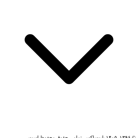
© ۱۳۹۶–۱۴۰۵ بلیت‌باکس. تمامی حقوق محفوظ است.